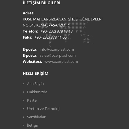
İLETİŞİM BİLGİLERİ
Adres:
KOSB MAH. ANSIZCA SAN. SİTESİ KÜME EVLERİ
NO:348 KEMALPAŞA/İZMİR
Telefon:
+90 (232) 878 18 18
Faks:
+90 (232) 878 41 00
E-posta:
info@ozerplast.com
E-posta:
sales@ozerplast.com
Websitesi:
www.ozerplast.com
HIZLI ERİŞİM
Ana Sayfa
Hakkımızda
Kalite
Üretim ve Teknoloji
Sertifikalar
İletişim