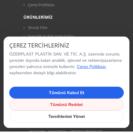
Çerez Politikası
ÜRÜNLERİMİZ
Shrink Film
Temizlik Kağıdı Ambalajları
ÇEREZ TERCIHLERINIZ
Deterjan Ambalajları
Dondurulmuş Gıda Ambalajları
ÖZERPLAST PLASTİK SAN. VE TİC. A.Ş. üzerinde zorunlu
çerezler dışında kalan analitik, işlevsel ve reklam/pazarlama
Kuru Gıda ve Makarna Ambalajları
çerezleri yalnızca izninizle kullanılır.
Çerez Politikası
Şekerleme Ambalajları
sayfasından detaylı bilgi alabilirsiniz.
Cips, Çerez Ambalajları
Wicketed Poşetler
Tümünü Kabul Et
Vakum Ambalajları
Tümünü Reddet
Tercihlerimi Yönet
ANA SAYFA
HAKKIMIZDA
ÜRETİM & TEKNOLOJİ